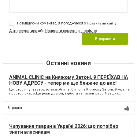
Розміщуючи коментар, я погоджуюся з
Правилами сайту
Авторизуватись
або
Написати коментар анонімно
Відправити
Останні новини
ANIMAL CLINIC на Княжому Затоні, 9 ПЕРЕЇХАВ НА
НОВУ АДРЕСУ - тепер ми ще ближче до вас!
Ця історія тут завершується…Animal Clinic на Княжому Затоні, 9 —це не
просто локація.Це роки довіри, турботи та тисячі історій ваших...
5 травня
Чипування тварин в Україні 2026: що потрібно
знати власникам