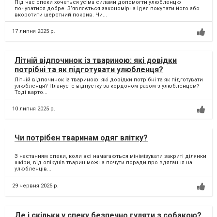
Під час спеки хочеться усіма силами допомогти улюбленцю
почуватися добре. З’являється закономірна ідея покупати його або
вкоротити шерстний покрив. Чи...
17 липня 2025 р.
Літній відпочинок із твариною: які довідки
потрібні та як підготувати улюбленця?
Літній відпочинок із твариною: які довідки потрібні та як підготувати
улюбленця? Плануєте відпустку за кордоном разом з улюбленцем?
Тоді варто...
10 липня 2025 р.
Чи потрібен тваринам одяг влітку?
З настанням спеки, коли всі намагаються мінімізувати закриті ділянки
шкіри, від опікунів тварин можна почути поради про вдягання на
улюбленців...
29 червня 2025 р.
Де і скільки у спеку безпечно гуляти з собакою?