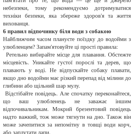
пам'ятати про те, що вода — це ще й джерело
небезпеки, тому рекомендуємо дотримуватися
техніки безпеки, яка збереже здоров'я та життя
вихованця.
6 правил відпочинку біля води з собакою
Найближчим часом плануєте поїздку до водойми з
улюбленцем? Запам'ятовуйте ці прості правила:
Ретельно вибирайте місце для плавання. Обстежте
місцевість. Уникайте густої порослі та дерев, що
плавають у воді. Не відпускайте собаку плавати,
якщо дно водойми має різкий перепад від мілини до
глибини або щільний шар мулу.
Відстібайте повідець. Але спочатку переконайтеся,
що ваш улюбленець не заважає іншим
відпочивальникам. Мокрий брезентовий повідець
надто важкий, тож може тягнути на дно. Також він
може зачепитися за непомітну в товщі води корч,
або заплутати лапи.