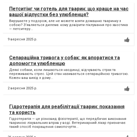
Петситінг чи готель для тварин: що краще на час
вашої відпустки без улюбленця?
Вирушаєте у подорож, але не можете взяти домашню тваринку з
собою? З’являється дилема: кому довірити піклування про хвостика
— петситеру...
9 вересня 2025 р.
Сепараційна тривога у собак: як впоратися та
допомогти улюбленцю
Деякі собаки, коли лишаються наодинці, відчувають страх та
переживають стрес. Цей стан називається сепараційною тривогою.
Кожен ваш вихід з дому...
2 вересня 2025 р.
Гідротерапія для реабілітації тварин: показання
та користь
Гідротерапія — це різновид фізіотерапії, що передбачає виконання
твариною лікувальних вправ у воді. Ветеринарний лікар призначає
такий спосіб покращення самопочуття...