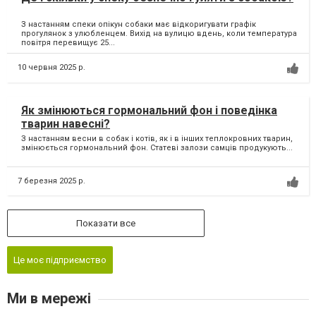
З настанням спеки опікун собаки має відкоригувати графік
прогулянок з улюбленцем. Вихід на вулицю вдень, коли температура
повітря перевищує 25...
10 червня 2025 р.
Як змінюються гормональний фон і поведінка
тварин навесні?
З настанням весни в собак і котів, як і в інших теплокровних тварин,
змінюється гормональний фон. Статеві залози самців продукують...
7 березня 2025 р.
Показати все
Це моє підприємство
Ми в мережі