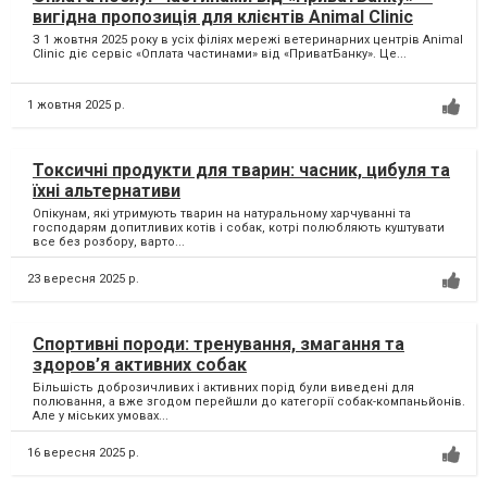
вигідна пропозиція для клієнтів Animal Clinic
З 1 жовтня 2025 року в усіх філіях мережі ветеринарних центрів Animal
Clinic діє сервіс «Оплата частинами» від «ПриватБанку». Це...
1 жовтня 2025 р.
Токсичні продукти для тварин: часник, цибуля та
їхні альтернативи
Опікунам, які утримують тварин на натуральному харчуванні та
господарям допитливих котів і собак, котрі полюбляють куштувати
все без розбору, варто...
23 вересня 2025 р.
Спортивні породи: тренування, змагання та
здоров’я активних собак
Більшість доброзичливих і активних порід були виведені для
полювання, а вже згодом перейшли до категорії собак-компаньйонів.
Але у міських умовах...
16 вересня 2025 р.