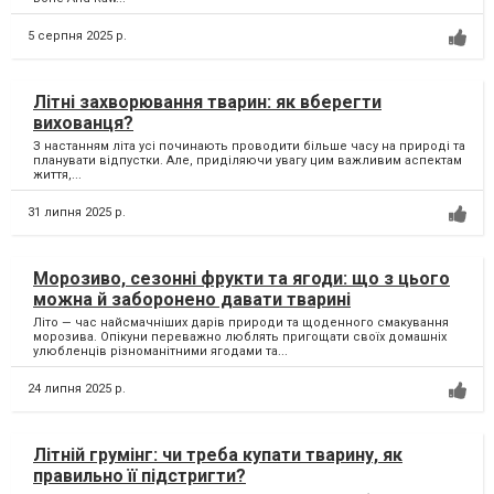
5 серпня 2025 р.
Літні захворювання тварин: як вберегти
вихованця?
З настанням літа усі починають проводити більше часу на природі та
планувати відпустки. Але, приділяючи увагу цим важливим аспектам
життя,...
31 липня 2025 р.
Морозиво, сезонні фрукти та ягоди: що з цього
можна й заборонено давати тварині
Літо — час найсмачніших дарів природи та щоденного смакування
морозива. Опікуни переважно люблять пригощати своїх домашніх
улюбленців різноманітними ягодами та...
24 липня 2025 р.
Літній грумінг: чи треба купати тварину, як
правильно її підстригти?