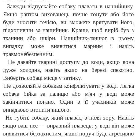
Завжди відпускайте собаку плавати в нашийнику.
Якщо раптом вихованець почне тонути або його
буде зносити течією, ви зможете врятувати його,
підхопивши за нашийник. Краще, щоб виріб був з
тканини або шкіри. Нашийник-ланцюг в цьому
випадку може виявитися марним і навіть
травмонебезпечним.
Не давайте тварині доступу до води, якщо вона
дуже холодна, навіть якщо на березі спекотно.
Виберіть собаці місце у затінку.
Не дозволяйте собакам конфліктувати у воді. Легка
собача бійка за палицю або м'яч у воді може
закінчитися погано. Один з її учасників може
випадково втопити іншого.
Не губіть собаку, який плаває, з поля зору. Навіть
якщо ваш пес — вправний плавець, у воді він може
виявитися беззахисним, якщо поруч буде агресивно