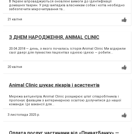
В Україні впроваджуються оновлені вимоги до ідентифікації
домашніх тварин. У ряді випадків власникам собак і котів необхідно
забезпечити мікрочипування та...
21 квітня
З ДНЕМ НАРОДЖЕННЯ, ANIMAL CLINIC
20.04.2018 — день, з якого почалась історія Animal Clinic Ми відкрили
свої двері для пухнастих пацієнтівз однією ідеєю — робити...
20 квітня
Animal Clinic шукає лікарів і асистентів
Мережа ветцентрів Animal Clinic розширює штат співробітників і
пропонує фахівцям з ветеринарною освітою долучитися до нашої
команди. Це вакансії для...
3 листопада 2025 р.
Оплата послуг частинами від «ПриватБанку» —