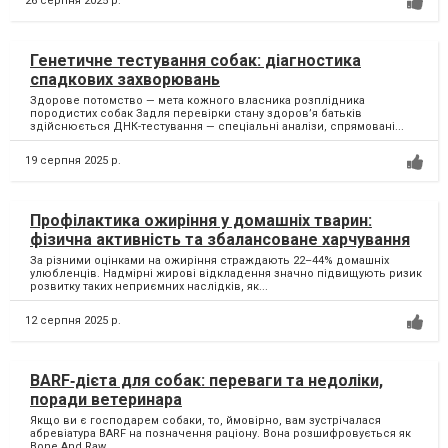
26 серпня 2025 р.
Генетичне тестування собак: діагностика
спадкових захворювань
Здорове потомство — мета кожного власника розплідника
породистих собак Задля перевірки стану здоров’я батьків
здійснюється ДНК-тестування — спеціальні аналізи, спрямовані...
19 серпня 2025 р.
Профілактика ожиріння у домашніх тварин:
фізична активність та збалансоване харчування
За різними оцінками на ожиріння страждають 22–44% домашніх
улюбленців. Надмірні жирові відкладення значно підвищують ризик
розвитку таких неприємних наслідків, як...
12 серпня 2025 р.
BARF‑дієта для собак: переваги та недоліки,
поради ветеринара
Якщо ви є господарем собаки, то, ймовірно, вам зустрічалася
абревіатура BARF на позначення раціону. Вона розшифровується як
Bone And Raw...