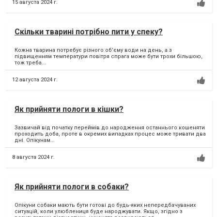
15 августа 2024 г.
Скільки тварині потрібно пити у спеку?
Кожна тварина потребує різного об’єму води на день, а з
підвищенням температури повітря спрага може бути трохи більшою,
тож треба...
12 августа 2024 г.
Як прийняти пологи в кішки?
Зазвичай від початку переймів до народження останнього кошеняти
проходить доба, проте в окремих випадках процес може тривати два
дні. Опікунам...
8 августа 2024 г.
Як прийняти пологи в собаки?
Опікуни собаки мають бути готові до будь-яких непередбачуваних
ситуацій, коли улюблениця буде народжувати. Якщо, згідно з