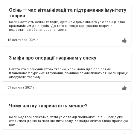
Осінь — час вітамінізації та підтримання імунітету
тварин
Коли настають осінні холоди, організм домашнього улюбленця стає
вразливішим до вірусів. До того ж, якщо харчування тварини
недостатньо збалансоване, може...
15 сентября 2024 г.
3 міфи про операції тваринам у спеку
Багато хто з опікунів хатніх тварин, коли мова йде про певне
плановане хірургічне втручання, починає замислюватися: коли краще
оперувати тварину....
31 августа 2024 г.
Чому влітку тварина їсть менше?
Коли надворі спекотно, хатні улюбленці починають більш байдуже
ставитися до їжі та частіше пити воду. Команда Animal Clinic пропонує
вам...