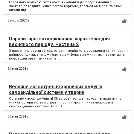
Головною ознакою готовності вихованки до спаровування є її
ласкава поведінка: кішка багато муркоче, треться об меблі та стіни.
Інколи під...
8 июля 2024 г.
Паразитарні захворювання, характерні для
весняного періоду. Частина 2
З настанням весни збільшується ймовірність зараження хатніх тварин
найпростішими, а також глистами — формами життя, які паразитують
всередині організму хазяїна....
31 мая 2024 г.
Весняне загострення хронічних недугів
сечовидільної системи у тварин
Останнім часом до Animal Clinic усе частіше надходять пацієнти, в
яких спостерігаються виразні прояви хронічних захворювань
сечовидільної системи. Воно й...
30 мая 2024 г.