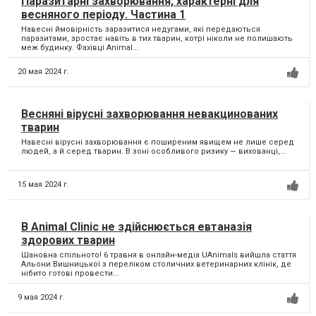
Паразитарні захворювання, характерні для
весняного періоду. Частина 1
Навесні ймовірність заразитися недугами, які передаються
паразитами, зростає навіть в тих тварин, котрі ніколи не полишають
меж будинку. Фахівці Animal...
20 мая 2024 г.
Весняні вірусні захворювання невакцинованих
тварин
Навесні вірусні захворювання є поширеним явищем не лише серед
людей, а й серед тварин. В зоні особливого ризику — вихованці,...
15 мая 2024 г.
В Animal Clinic не здійснюється евтаназія
здорових тварин
Шановна спільното! 6 травня в онлайн-медіа UAnimals вийшла стаття
Альони Вишницької з переліком столичних ветеринарних клінік, де
нібито готові провести...
9 мая 2024 г.