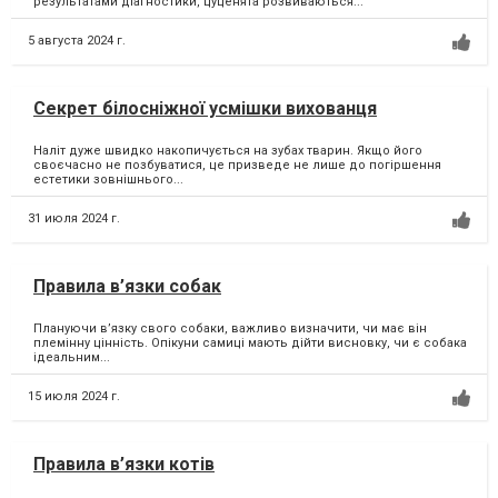
результатами діагностики, цуценята розвиваються...
5 августа 2024 г.
Секрет білосніжної усмішки вихованця
Наліт дуже швидко накопичується на зубах тварин. Якщо його
своєчасно не позбуватися, це призведе не лише до погіршення
естетики зовнішнього...
31 июля 2024 г.
Правила в’язки собак
Плануючи в’язку свого собаки, важливо визначити, чи має він
племінну цінність. Опікуни самиці мають дійти висновку, чи є собака
ідеальним...
15 июля 2024 г.
Правила в’язки котів