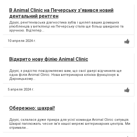
В Animal Clinic на Печерську з’явився новий
дентальний рентген
Друзі, ренгтенівська діагностика зубів і щелеп ваших домашніх
улюбленців у ветклініці на Печерську стала ще більш швидкою та
зручною. Відтепер...
10 апреля 2024 г.
Відкрито нову філію Animal Clinic
Друзі, з радістю повідомляємо вам, що свої двері відчинила ще
одна філія Animal Clinic. Нова ветеринарна клініка функціонує в
Дарницькому...
5 апреля 2024 г.
Обережно: шахраї!
Друзі, склалася дуже прикра для усієї команди Animal Clinic ситуація.
Шахраї паплюжать чесне ім’я нашої мережі ветеринарних центрів. Ми
отримали...