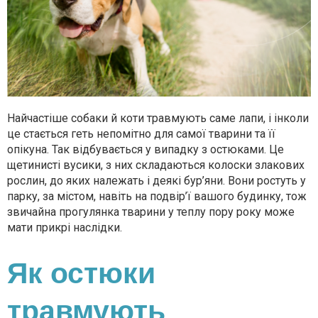
Найчастіше собаки й коти травмують саме лапи, і інколи
це стається геть непомітно для самої тварини та її
опікуна. Так відбувається у випадку з остюками. Це
щетинисті вусики, з них складаються колоски злакових
рослин, до яких належать і деякі бур’яни. Вони ростуть у
парку, за містом, навіть на подвір’ї вашого будинку, тож
звичайна прогулянка тварини у теплу пору року може
мати прикрі наслідки.
Як остюки
травмують