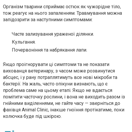
Організм тварини сприймає остюк як чужорідне тіло,
тож реагує на нього запаленням. Травмування можна
запідозрити за наступними симптомами:
Часте зализування ураженої ділянки.
Кульгання.
Почервоніння та набрякання лапи.
Якщо проігнорувати ці симптоми та не показати
вихованця ветеринару, з часом може розвинутися
абсцес, і у рану потраплятимуть все нові мікроби та
бактерії. На жаль, часто опікуни визнають, що є
проблема саме на цьому етапі. Якщо не вдається
помітити часточку рослини, і вона не виходить разом із
гнійними виділеннями, не гайте часу — зверніться до
фахівця Animal Clinic, інакше гноїння протікатиме, поки
колючка буде під шкірою.