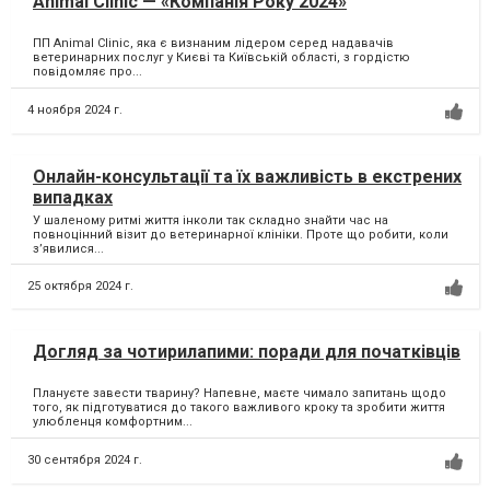
Animal Clinic — «Компанія Року 2024»
ПП Animal Clinic, яка є визнаним лідером серед надавачів
ветеринарних послуг у Києві та Київській області, з гордістю
повідомляє про...
4 ноября 2024 г.
Онлайн-консультації та їх важливість в екстрених
випадках
У шаленому ритмі життя інколи так складно знайти час на
повноцінний візит до ветеринарної клініки. Проте що робити, коли
з’явилися...
25 октября 2024 г.
Догляд за чотирилапими: поради для початківців
Плануєте завести тварину? Напевне, маєте чимало запитань щодо
того, як підготуватися до такого важливого кроку та зробити життя
улюбленця комфортним...
30 сентября 2024 г.